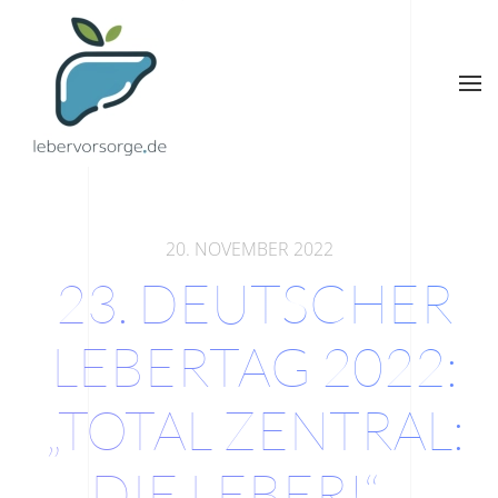
Zum
Hauptinhalt
springen
20. NOVEMBER 2022
23. DEUTSCHER
LEBERTAG 2022:
„TOTAL ZENTRAL:
DIE LEBER!“ –